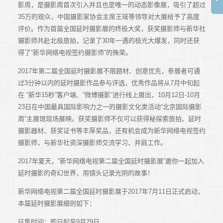
影周，是摄影周首次引入并且也是唯一的动态影像展，吸引了超过
35万的观众，中国摄影家协会主席王瑶等领导对大展给予了高度
评价。作为首届全国延时摄影展的终极大奖，获奖摄影师与新华社
摄影师共赴北极旅拍，记录了30年一遇的极光大爆发，同时还获
得了“新华网络电视签约摄影师”的殊荣。
2017年第二届全国延时摄影展不限题材、创意优先，参展者可通
过3分钟以内的延时摄影作品参与评选，优秀作品将从7月中旬起
在 “新华15秒”客户端、“微博摄影”进行线上展出，10月12日-10月
23日在中国最具国际影响力之一的摄影文化类活动“北京国际摄影
周”主展馆现场展映。获奖摄影师不仅可以获得秘探索旅拍、延时
摄影器材、获奖证书等丰厚奖品，还有机会成为新华网络电视签约
摄影师，与新华社资深摄影师交流学习、并肩工作。
2017年夏天，“新华网络电视第二届全国延时摄影展”邀你一起加入
延时摄影的奇幻世界，用镜头记录光阴的故事！
新华网络电视第二届全国延时摄影展于2017年7月11日正式启动，
本届延时摄影展细则如下：
征集时间：即日起至9月29日