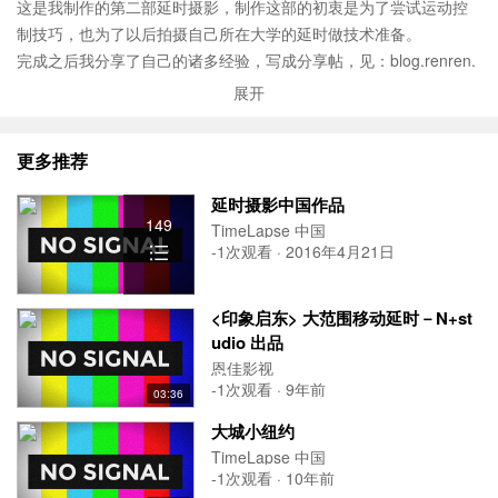
这是我制作的第二部延时摄影，制作这部的初衷是为了尝试运动控
制技巧，也为了以后拍摄自己所在大学的延时做技术准备。
完成之后我分享了自己的诸多经验，写成分享帖，见：
blog.renren.
com/blog/280698528/868964198
展开
人人主页：
renren.com/280698528/profile
微博：
weibo.com/1687162911
更多推荐
延时摄影中国作品
149
TimeLapse 中国
-1次观看 · 2016年4月21日
<印象启东> 大范围移动延时－N+st
udio 出品
恩佳影视
-1次观看 · 9年前
03:36
大城小纽约
TimeLapse 中国
-1次观看 · 10年前