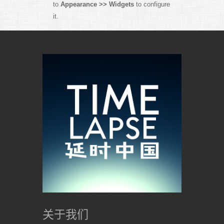
to
Appearance >> Widgets
to configure
it.
关于我们